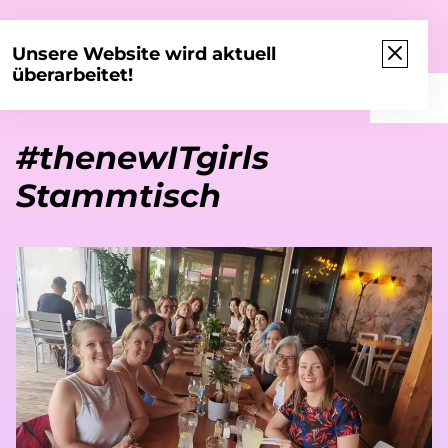
#thenewITgirls
Unsere Website wird aktuell
überarbeitet!
#thenewITgirls
Stammtisch